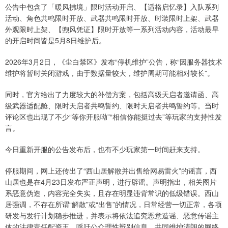
公告中包含了「暖风拂境」限时活动开启、【适格启忆录】入队系列
活动、角色共鸣限时开放、武器共鸣限时开放、时装限时上架、武器
外观限时上架、【煦风凭证】限时开放等一系列活动内容，活动最早
的开启时间皆是5月8日维护后。
2026年3月2日，《尘白禁区》发布“停机维护”公告，称“因服务器技术
维护将暂时关闭游戏，由于数据量较大，维护周期可能相对较长”。
同时，官方给出了力度较大的补偿方案，包括高级天启者邀请函、高
级武器适配舱、限时天启者共鸣誓约、限时天启者共鸣誓约等。当时
评论区也出现了不少“等你开服呦”“相信你能挺过去”等玩家的支持性发
言。
今日重新开服的公告发布后，也有不少玩家第一时间赶来支持。
停服期间，网上还传出了“西山居解散并出售给网易雷火”的谣言，西
山居也是在4月23日发布严正声明，进行辟谣。声明指出，相关图片
系恶意伪造，内容完全失实，且存在明显违背常识的低级错误。西山
居强调，不存在所谓“解散”或“出售”的情况，日常经营一切正常，各项
研发与发行计划稳步推进，并表示将依法追究恶意造谣、恶意传谣主
体的法律责任配资王，呼吁公众理性辨别信息，共同维护清朗的网络