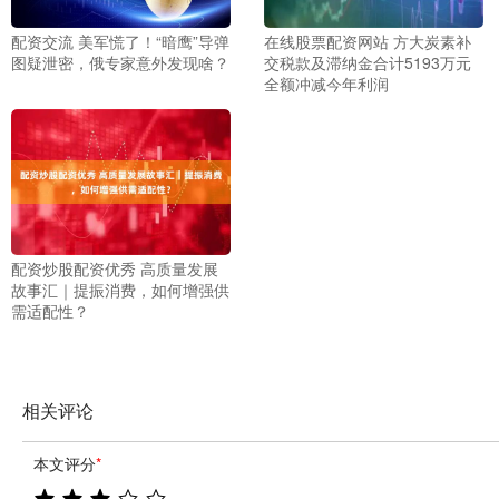
配资交流 美军慌了！“暗鹰”导弹
在线股票配资网站 方大炭素补
图疑泄密，俄专家意外发现啥？
交税款及滞纳金合计5193万元
全额冲减今年利润
配资炒股配资优秀 高质量发展
故事汇｜提振消费，如何增强供
需适配性？
相关评论
本文评分
*