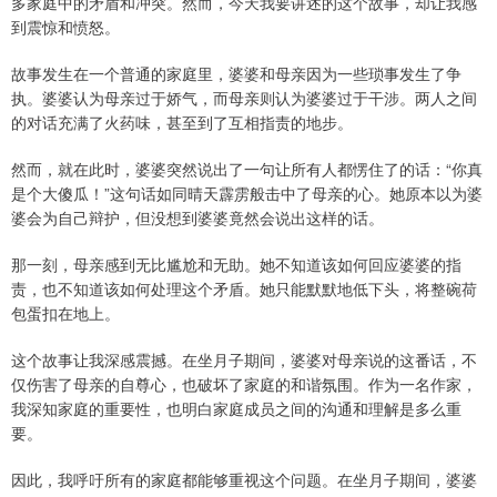
多家庭中的矛盾和冲突。然而，今天我要讲述的这个故事，却让我感
到震惊和愤怒。
故事发生在一个普通的家庭里，婆婆和母亲因为一些琐事发生了争
执。婆婆认为母亲过于娇气，而母亲则认为婆婆过于干涉。两人之间
的对话充满了火药味，甚至到了互相指责的地步。
然而，就在此时，婆婆突然说出了一句让所有人都愣住了的话：“你真
是个大傻瓜！”这句话如同晴天霹雳般击中了母亲的心。她原本以为婆
婆会为自己辩护，但没想到婆婆竟然会说出这样的话。
那一刻，母亲感到无比尴尬和无助。她不知道该如何回应婆婆的指
责，也不知道该如何处理这个矛盾。她只能默默地低下头，将整碗荷
包蛋扣在地上。
这个故事让我深感震撼。在坐月子期间，婆婆对母亲说的这番话，不
仅伤害了母亲的自尊心，也破坏了家庭的和谐氛围。作为一名作家，
我深知家庭的重要性，也明白家庭成员之间的沟通和理解是多么重
要。
因此，我呼吁所有的家庭都能够重视这个问题。在坐月子期间，婆婆