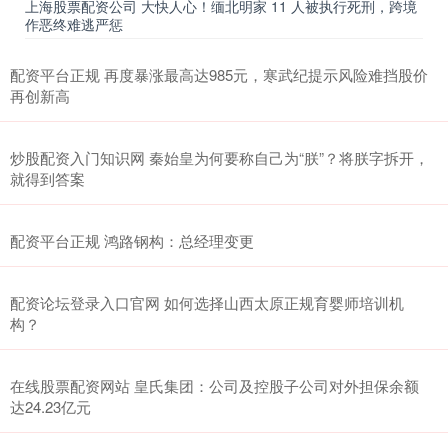
上海股票配资公司 大快人心！缅北明家 11 人被执行死刑，跨境
作恶终难逃严惩
配资平台正规 再度暴涨最高达985元，寒武纪提示风险难挡股价
再创新高
炒股配资入门知识网 秦始皇为何要称自己为“朕”？将朕字拆开，
就得到答案
配资平台正规 鸿路钢构：总经理变更
配资论坛登录入口官网 如何选择山西太原正规育婴师培训机
构？
在线股票配资网站 皇氏集团：公司及控股子公司对外担保余额
达24.23亿元