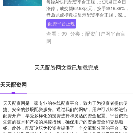
每经AI快讯配资平台正规，北京君正今日
涨停，成交额62.98亿元，换手率16.86%，
盘后龙虎榜数据显示配资平台正规，深股
通专用席位买入4.34亿元并卖出733....
配资平台正规
查看：
99
分类：
配资门户网平台官
网
天天配资网文章已加载完成
天天配资网
天天配资网是一家专业的在线配资平台，致力于为投资者提供便
捷、安全的炒股配资服务。通过我们的网站，用户可以轻松进行
配资开户，享受多样化的投资选择和灵活的资金配置。平台依托
先进的技术和严格的风控措施，确保用户的资金安全和交易顺
畅。此外，配资论坛为投资者提供了一个交流和分享的平台，帮