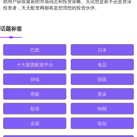
助用户获取最新的市场动态和投资策略。无论您是新手还是资深
投资者，天天配资网都将是您理想的投资伙伴。
话题标签
巴西
日本
十大股票配资平台
食品
持续
国家
突破
黄金
取得
特朗
全面
疑似